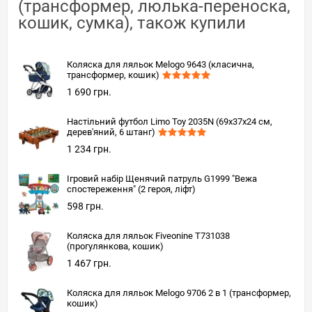
(трансформер, люлька-переноска,
кошик, сумка), також купили
Коляска для ляльок Melogo 9643 (класична,
трансформер, кошик)
1 690 грн.
Настільний футбол Limo Toy 2035N (69x37x24 см,
дерев'яний, 6 штанг)
1 234 грн.
Ігровий набір Щенячий патруль G1999 "Вежа
спостереження" (2 героя, ліфт)
598 грн.
Коляска для ляльок Fiveonine T731038
(прогулянкова, кошик)
1 467 грн.
Коляска для ляльок Melogo 9706 2 в 1 (трансформер,
кошик)