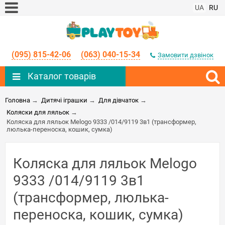
UA
RU
(095) 815-42-06
(063) 040-15-34
Замовити дзвінок
Каталог товарів
Головна
→
Дитячі іграшки
→
Для дівчаток
→
Коляски для ляльок
→
Коляска для ляльок Melogo 9333 /014/9119 3в1 (трансформер,
люлька-переноска, кошик, сумка)
Коляска для ляльок Melogo
9333 /014/9119 3в1
(трансформер, люлька-
переноска, кошик, сумка)