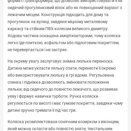
форматі трансформера, що дозволяє використовувати її як
сидячий прогулянковий візок або як повноцінний варіант з
лежачим місцем. Конструкція підходить для дому та
прогулянок на вулиці, завдяки міцному металевому
каркасу та стійким ПВХ-колесам великого діаметру.
Ходова частина оснащена амортизаторами, тому коляска
легко їде плиткою, асфальтом або підлоговим покриттям,
не перевертається і не застряє.
На окрему увагу заслуговує знімна люлька-переноска.
Дитина може укласти ляльку спати, перенести її окремо
або використовувати люльку в грі вдома. Регульована
спинка і підніжка дозволяють змінювати положення
ляльки, від сидячого до повністю лежачого, що розвиває
уяву і формує навички турботи. Ручка коляски
регулюється по висоті і має гумове покриття, завдяки чому
дитині зручно тримати її під час гри.
Коляска укомплектована сонячним козирком з віконцем,
який можна скласти або повністю зняти, текстильним