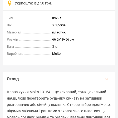
Укрпошта:
від 50 грн.
Тип
Кухня
Вік
з 3 років
Матеріал
пластик
Розмір
66,5x19x56 см
Вага
3 кг
Виробник
Molto
Огляд
Ігрова кухня Molto 13154 — це яскравий, функціональний
набір, який перетворить будь-яку кімнату на затишний
ресторанчик або сімейну їдальню. Створена брендом Molto,
відомим якісними іграшками з екологічного пластику, ця
модель поєднує реалізм та безпеку, ідеально підходячи для