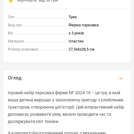
Тип
Трек
Вид гри
Ферма парковка
Вік
з 3 років
Матеріал
пластик
Розмір упаковки
27,5x6x28,5 см
Огляд
Ігровий набір парковка ферма NF 2024-18 – це гра, в якій
ваша дитина вирушає у захоплюючу пригоду з улюбленим
трактором, створюючи цілі історії. Цей інтерактивний набір
допомагає розвивати уяву, весело проводити час та
досліджувати світ техніки.
У комплекті багаторівневий паркінг з механічним