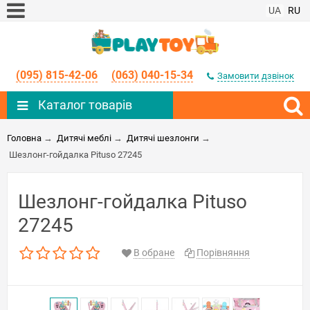
UA
RU
(095) 815-42-06
(063) 040-15-34
Замовити дзвінок
Каталог товарів
Головна
→
Дитячі меблі
→
Дитячі шезлонги
→
Шезлонг-гойдалка Pituso 27245
Шезлонг-гойдалка Pituso
27245
В обране
Порівняння