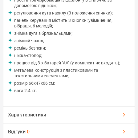
допомогою підніжки;
регулювання кута нахилу (3 положення спинки);
панель керування містить 3 кнопки: увімкнення,
вібрація, 6 мелодій;
знімна дуга з брязкальцями;
знімний чохол;
ремінь безпеки;
ніжка-стопор;
працює від 3-х батарей "АА" (у комплект не входять);
металева конструкція з пластиковими та
текстильними елементами;
розмір 66x47x66 см;
вага 2.4 кг.
Характеристики
Відгуки
0