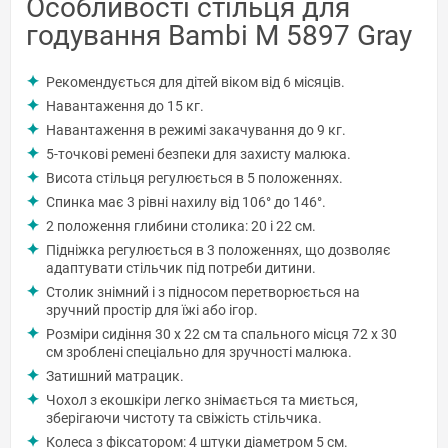
Особливості стільця для
годування Bambi M 5897 Gray
Рекомендується для дітей віком від 6 місяців.
Навантаження до 15 кг.
Навантаження в режимі закачування до 9 кг.
5-точкові ремені безпеки для захисту малюка.
Висота стільця регулюється в 5 положеннях.
Спинка має 3 рівні нахилу від 106° до 146°.
2 положення глибини столика: 20 і 22 см.
Підніжка регулюється в 3 положеннях, що дозволяє
адаптувати стільчик під потреби дитини.
Столик знімний і з підносом перетворюється на
зручний простір для їжі або ігор.
Розміри сидіння 30 х 22 см та спального місця 72 х 30
см зроблені спеціально для зручності малюка.
Затишний матрацик.
Чохол з екошкіри легко знімається та миється,
зберігаючи чистоту та свіжість стільчика.
Колеса з фіксатором: 4 штуки діаметром 5 см.