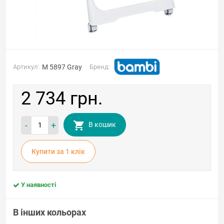
Артикул:
M 5897 Gray
Бренд:
2 734 грн.
-
+
В кошик
Купити за 1 клiк
У наявності
В інших кольорах