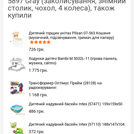
5897 Gray (заколисування, знімний
столик, чохол, 4 колеса), також
купили
Дитячий горщик унітаз Pilsan 07-563 Кошеня
(музичний, підсвічування, тримач для паперу)
726 грн.
Ходунки дитячі Bambi M 5032L-11 (ігрова панель,
музика, світло)
1 775 грн.
Трансформер Оптімус Прайм (28128) на
радіокеруванні
1 168 грн.
Дитячий надувний басейн Intex (57471) 159x159x50
486 грн.
Дитячий надувний басейн Intex (57110) 188x147x104
372 грн.