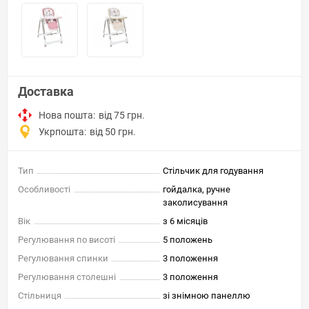
Доставка
Нова пошта:
від 75 грн.
Укрпошта:
від 50 грн.
Тип
Стільчик для годування
Особливості
гойдалка, ручне
заколисування
Вік
з 6 місяців
Регулювання по висоті
5 положень
Регулювання спинки
3 положення
Регулювання столешні
3 положення
Стільниця
зі знімною панеллю