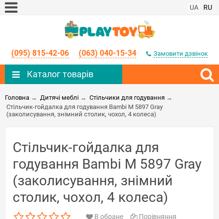
UA
RU
(095) 815-42-06
(063) 040-15-34
Замовити дзвінок
Каталог товарів
Головна
→
Дитячі меблі
→
Стільчики для годування
→
Стільчик-гойдалка для годування Bambi M 5897 Gray
(заколисування, знімний столик, чохол, 4 колеса)
Стільчик-гойдалка для
годування Bambi M 5897 Gray
(заколисування, знімний
столик, чохол, 4 колеса)
В обране
Порівняння