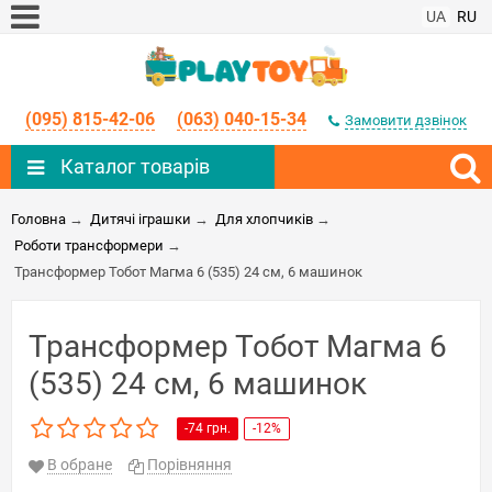
UA
RU
(095) 815-42-06
(063) 040-15-34
Замовити дзвінок
Каталог товарів
Головна
→
Дитячі іграшки
→
Для хлопчиків
→
Роботи трансформери
→
Трансформер Тобот Магма 6 (535) 24 см, 6 машинок
Трансформер Тобот Магма 6
(535) 24 см, 6 машинок
-74 грн.
-12%
В обране
Порівняння