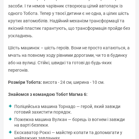
засоби. І ти немов чарівник створюєш цілий автопарк із
одного Тобота. Тепер у твоєї дитини є не одна, а цілих шість
крутих автомобілів. Надійний механізм трансформації та
якісний пластик гарантують, що трансформація пройде без
ускладнень.
Шість машинок – шість героїв. Вони не просто катаються, а
мчать на повному ходу рівними дорогами, чи то в будинку
або на вулиці. Стійкі, швидкі та готові до будь-яких
перегонів.
Розміри Тобота:
висота - 24 см, ширина - 10 см.
Знайомся з командою Тобот Магма 6:
Поліцейська машина Торнадо — герой, який завжди
готовий захистити порядок.
Пожежна машина Вулкан — борець із вогнем і завжди
на варті безпеки.
Екскаватор Роккі — майстер копати та допомагати у
найважчих завданнях.