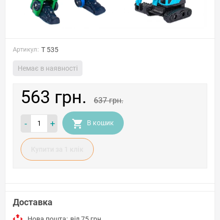
Артикул:
T 535
Немає в наявності
563 грн.
637 грн.
-
+
В кошик
Купити за 1 клiк
Доставка
Нова пошта:
від 75 грн.