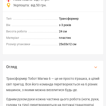
Укрпошта:
від 50 грн.
Тип
Трансформер
Вік
з 3 років
Висота робота
24 см
Матеріал
пластик
Розмір упаковки
25x33x12 см
Огляд
Трансформер Тобот Магма 6 — це не просто іграшка, а цілий
світ пригод. Вся його команда перетворюється на 6 різних
машинок, з якими можна веселитися будь-де.
Одним рухом руки кожна частина цього робота (ноги, руки,
голова та тіло) перетворюються на потужні транспортні