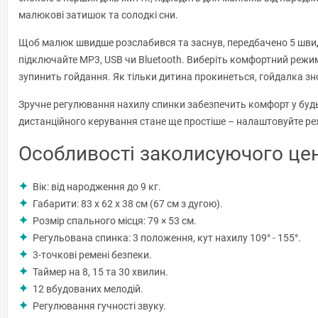
малюкові затишок та солодкі сни.
Щоб малюк швидше розслабився та заснув, передбачено 5 швид
підключайте MP3, USB чи Bluetooth. Виберіть комфортний режим
зупинить гойдання. Як тільки дитина прокинеться, гойдалка зн
Зручне регулювання нахилу спинки забезпечить комфорт у будь-
дистанційного керування стане ще простіше – налаштовуйте реж
Особливості заколисуючого цен
Вік: від народження до 9 кг.
Габарити: 83 x 62 x 38 см (67 см з дугою).
Розмір спального місця: 79 × 53 см.
Регульована спинка: 3 положення, кут нахилу 109° - 155°.
3-точкові ремені безпеки.
Таймер на 8, 15 та 30 хвилин.
12 вбудованих мелодій.
Регулювання гучності звуку.