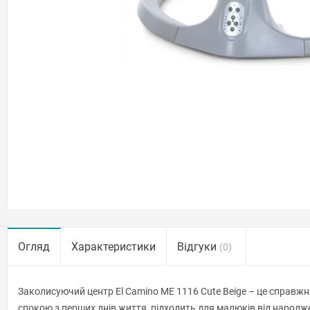
Огляд
Характеристики
Відгуки
(0)
Заколисуючий центр El Camino ME 1116 Cute Beige – це справж
спокою з перших днів життя, підходить для малюків від народж