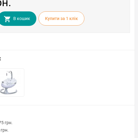
рн.
В кошик
Купити за 1 клiк
х
75 грн.
 грн.