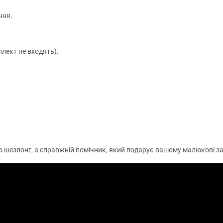
ння.
плект не входять).
о шезлонг, а справжній помічник, який подарує вашому малюкові зат