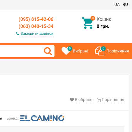
UA
RU
0
(095) 815-42-06
Кошик
(063) 040-15-34
0 грн.
Замовити дзвінок
0
0
Вибрані
Порівняння
В обране
Порівняння
ge
Бренд: