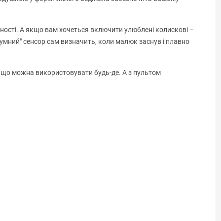
ості. А якщо вам хочеться включити улюблені колискові –
зумний" сенсор сам визначить, коли малюк заснув і плавно
к що можна використовувати будь-де. А з пультом