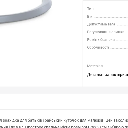
Тип
Вік
Допустима вага
Регулювання спинки
Ремінь безпеки
Особливості
Матеріал
Детальні характерис
ня знахідка для батьків і райський куточок для малюків. Цей зако
ення і до 9 кг. Просторе спальне місце розміром 79х53 см з м'яко