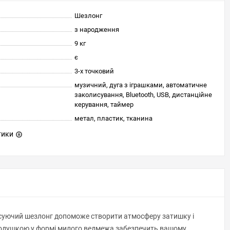
Шезлонг
з народження
9 кг
є
3-х точковий
музичний, дуга з іграшками, автоматичне
заколисування, Bluetooth, USB, дистанційне
керування, таймер
метал, пластик, тканина
тики
лисуючий шезлонг допоможе створити атмосферу затишку і
ю подушкою у формі милого ведмежа забезпечить вашому