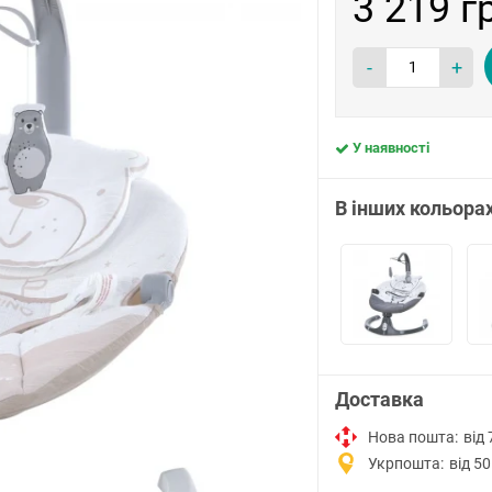
3 219 г
-
+
У наявності
В інших кольора
Доставка
Нова пошта:
від 
Укрпошта:
від 50