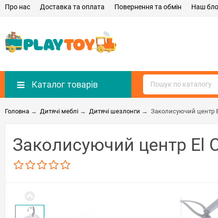
Про нас
Доставка та оплата
Повернення та обмін
Наш бло
Каталог товарів
Головна
→
Дитячі меблі
→
Дитячі шезлонги
→
Заколисуючий центр El
Заколисуючий центр El C