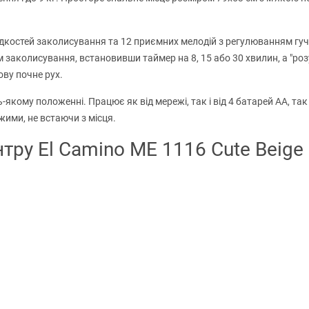
костей заколисування та 12 приємних мелодій з регулюванням гучн
 заколисування, встановивши таймер на 8, 15 або 30 хвилин, а "ро
ову почне рух.
якому положенні. Працює як від мережі, так і від 4 батарей АА, та
ими, не встаючи з місця.
тру El Camino ME 1116 Cute Beige