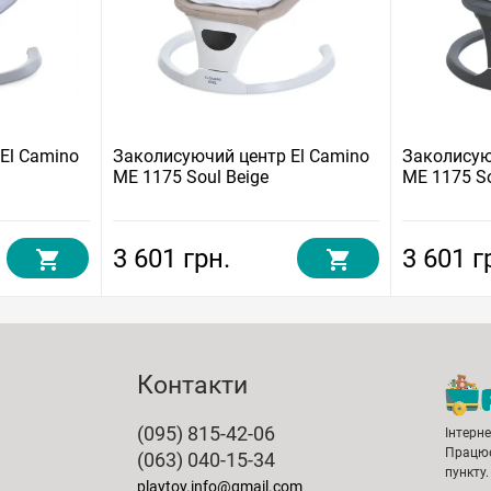
El Camino
Заколисуючий центр El Camino
Заколисую
ME 1175 Soul Beige
ME 1175 So
3 601 грн.
3 601 г
Контакти
(095) 815-42-06
Інтерн
Працює
(063) 040-15-34
пункту.
playtoy.info@gmail.com