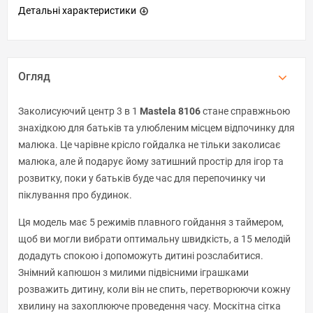
Детальні характеристики
Огляд
Заколисуючий центр 3 в 1
Mastela 8106
стане справжньою
знахідкою для батьків та улюбленим місцем відпочинку для
малюка. Це чарівне крісло гойдалка не тільки заколисає
малюка, але й подарує йому затишний простір для ігор та
розвитку, поки у батьків буде час для перепочинку чи
піклування про будинок.
Ця модель має 5 режимів плавного гойдання з таймером,
щоб ви могли вибрати оптимальну швидкість, а 15 мелодій
додадуть спокою і допоможуть дитині розслабитися.
Знімний капюшон з милими підвісними іграшками
розважить дитину, коли він не спить, перетворюючи кожну
хвилину на захоплююче проведення часу. Москітна сітка