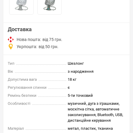
Доставка
Нова пошта:
від 75 грн.
Укрпошта:
від 50 грн.
Тип
Шезлонг
Вік
з народження
Допустима вага
18 кг
Регулювання спинки
є
Ремінь безпеки
5-ти точковий
Особливості
музичний, дуга з іграшками,
москітна сітка, автоматичне
заколисування, Bluetooth, USB,
дистанційне керування
Матеріал
метал, пластик, тканина