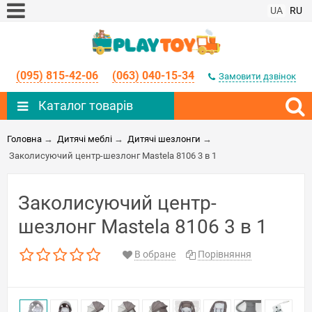
UA
RU
(095) 815-42-06
(063) 040-15-34
Замовити дзвінок
Каталог товарів
Головна
→
Дитячі меблі
→
Дитячі шезлонги
→
Заколисуючий центр-шезлонг Mastela 8106 3 в 1
Заколисуючий центр-
шезлонг Mastela 8106 3 в 1
В обране
Порівняння