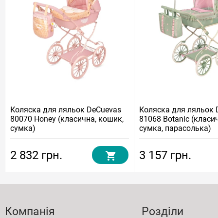
Коляска для ляльок DeCuevas
Коляска для ляльок 
80070 Honey (класична, кошик,
81068 Botanic (класи
сумка)
сумка, парасолька)
2 832 грн.
3 157 грн.
Компанія
Розділи