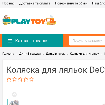
Про нас
Доставка та оплата
Повернення та обмін
Наш бло
Каталог товарів
Головна
→
Дитячі іграшки
→
Для дівчаток
→
Коляски для ляльок
→
Коляска для ляльок DeC