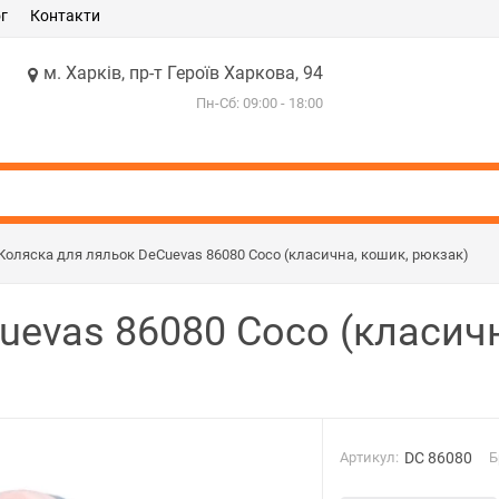
г
Контакти
м. Харків, пр-т Героїв Харкова, 94
Пн-Сб: 09:00 - 18:00
Коляска для ляльок DeCuevas 86080 Coco (класична, кошик, рюкзак)
uevas 86080 Coco (класичн
Артикул:
DC 86080
Б