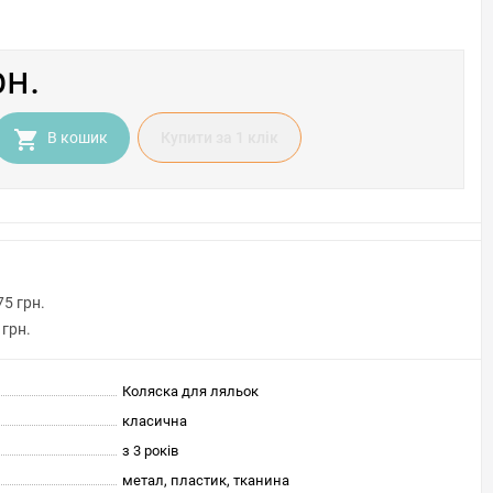
рн.
В кошик
Купити за 1 клiк
75 грн.
 грн.
Коляска для ляльок
класична
з 3 років
метал, пластик, тканина