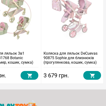
ля ляльок 3в1
Коляска для ляльок DeCuevas
81768 Botanic
90875 Sophie для близнюків
мер, кошик, сумка)
(прогулянкова, кошик, сумка)
рн.
3 679 грн.