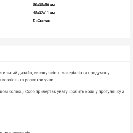
50x35x56 см
45x32x11 см
DeCuevas
стильний дизайн, високу якість матеріалів та продуману
творчість та розвиток уяви.
нком колекції Coco привертає увагу і робить кожну прогулянку з