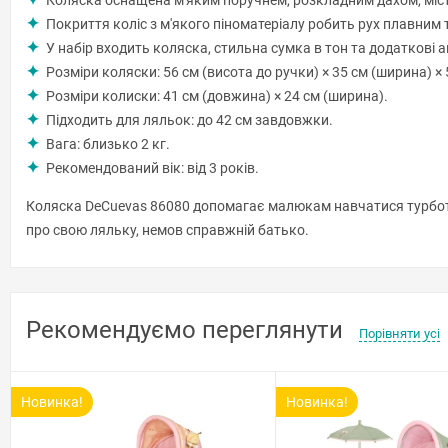
Коляска оснащена м'яким поручнем, розкладним дахом, міс
Покриття коліс з м'якого піноматеріалу робить рух плавним
У набір входить коляска, стильна сумка в тон та додаткові 
Розміри коляски: 56 см (висота до ручки) × 35 см (ширина) ×
Розміри колиски: 41 см (довжина) × 24 см (ширина).
Підходить для ляльок: до 42 см завдовжки.
Вага: близько 2 кг.
Рекомендований вік: від 3 років.
Коляска DeCuevas 86080 допомагає малюкам навчатися турботі,
про свою ляльку, немов справжній батько.
Рекомендуємо переглянути
Порівняти усі
Новинка!
Новинка!