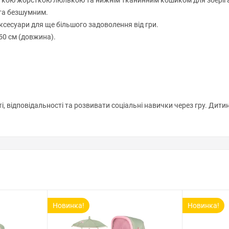
ткою жорсткою люлькою та нижнім тканинним кошиком для зберіга
 та безшумним.
аксесуари для ще більшого задоволення від гри.
 50 см (довжина).
 відповідальності та розвивати соціальні навички через гру. Дит
Новинка!
Новинка!