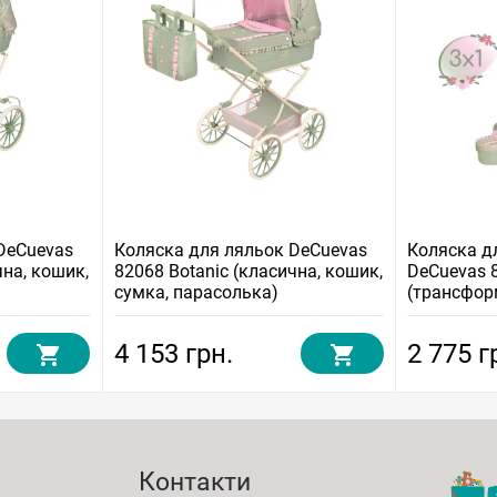
DeCuevas
Коляска для ляльок DeCuevas
Коляска д
чна, кошик,
82068 Botanic (класична, кошик,
DeCuevas 
сумка, парасолька)
(трансфор
4 153 грн.
2 775 г
Контакти