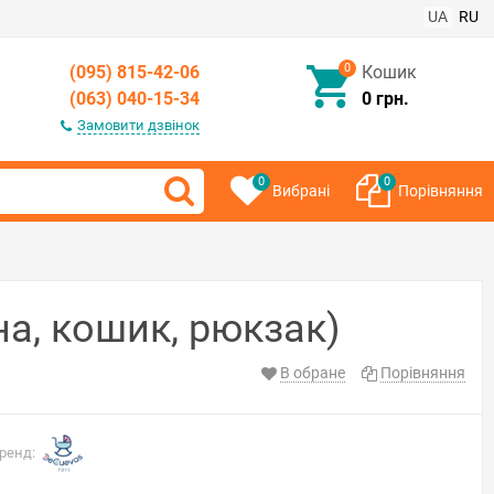
UA
RU
0
(095) 815-42-06
Кошик
(063) 040-15-34
0 грн.
Замовити дзвінок
0
0
Вибрані
Порівняння
а, кошик, рюкзак)
В обране
Порівняння
ренд: