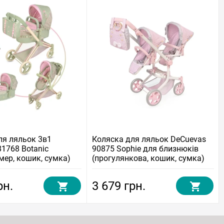
ля ляльок 3в1
Коляска для ляльок DeCuevas
81768 Botanic
90875 Sophie для близнюків
мер, кошик, сумка)
(прогулянкова, кошик, сумка)
рн.
3 679 грн.