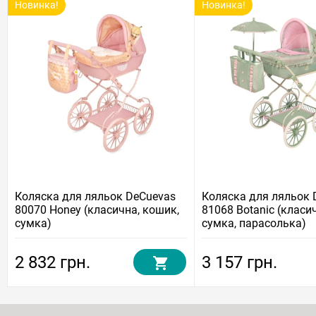
Новинка!
Новинка!
Коляска для ляльок DeCuevas
Коляска для ляльок 
80070 Honey (класична, кошик,
81068 Botanic (класи
сумка)
сумка, парасолька)
2 832 грн.
3 157 грн.