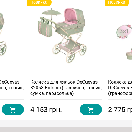
Новинка!
Новинка!
DeCuevas
Коляска для ляльок DeCuevas
Коляска д
чна, кошик,
82068 Botanic (класична, кошик,
DeCuevas 
сумка, парасолька)
(трансфор
4 153 грн.
2 775 г