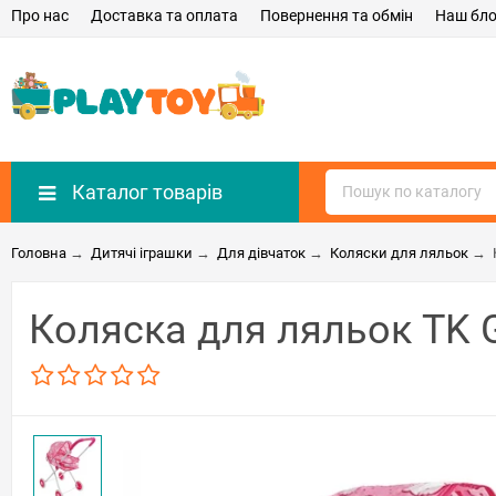
Про нас
Доставка та оплата
Повернення та обмін
Наш бло
Каталог товарів
Головна
→
Дитячі іграшки
→
Для дівчаток
→
Коляски для ляльок
→
Коляска для ляльок TK G