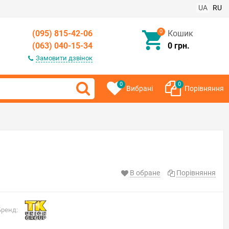
UA
RU
0
(095) 815-42-06
Кошик
(063) 040-15-34
0 грн.
Замовити дзвінок
0
0
Вибрані
Порівняння
)
В обране
Порівняння
Бренд: