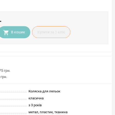
.
В кошик
Купити за 1 клiк
75 грн.
 грн.
Коляска для ляльок
класична
з 3 років
метал, пластик, тканина