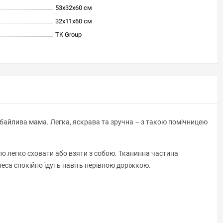
53x32x60 см
32x11x60 см
TK Group
 дбайлива мама. Легка, яскрава та зручна – з такою помічницею
ло легко сховати або взяти з собою. Тканинна частина
еса спокійно їдуть навіть нерівною доріжкою.