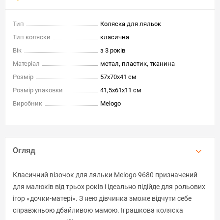
Тип
Коляска для ляльок
Тип коляски
класична
Вік
з 3 років
Матеріал
метал, пластик, тканина
Розмір
57x70x41 см
Розмір упаковки
41,5x61x11 см
Виробник
Melogo
Огляд
Класичний візочок для ляльки Melogo 9680 призначений
для малюків від трьох років і ідеально підійде для рольових
ігор «дочки-матері». З нею дівчинка зможе відчути себе
справжньою дбайливою мамою. Іграшкова коляска