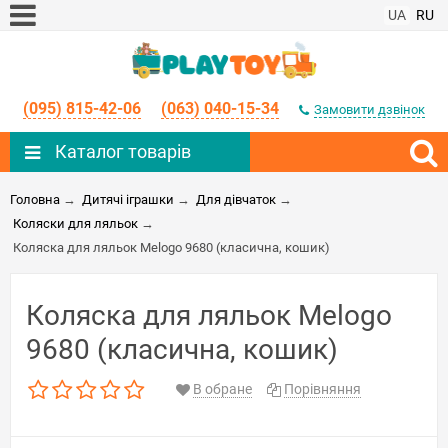
UA
RU
(095) 815-42-06
(063) 040-15-34
Замовити дзвінок
Каталог товарів
Головна
→
Дитячі іграшки
→
Для дівчаток
→
Коляски для ляльок
→
Коляска для ляльок Melogo 9680 (класична, кошик)
Коляска для ляльок Melogo
9680 (класична, кошик)
В обране
Порівняння