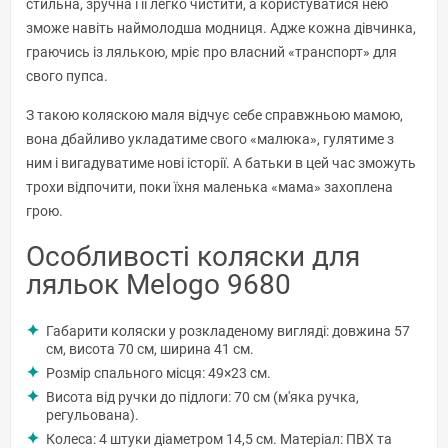
стильна, зручна і її легко чистити, а користуватися нею
зможе навіть наймолодша модниця. Адже кожна дівчинка,
граючись із лялькою, мріє про власний «транспорт» для
свого пупса.
З такою коляскою маля відчує себе справжньою мамою,
вона дбайливо укладатиме свого «малюка», гулятиме з
ним і вигадуватиме нові історії. А батьки в цей час зможуть
трохи відпочити, поки їхня маленька «мама» захоплена
грою.
Особливості коляски для
ляльок Melogo 9680
Габарити коляски у розкладеному вигляді: довжина 57
см, висота 70 см, ширина 41 см.
Розмір спального місця: 49×23 см.
Висота від ручки до підлоги: 70 см (м'яка ручка,
регульована).
Колеса: 4 штуки діаметром 14,5 см. Матеріал: ПВХ та