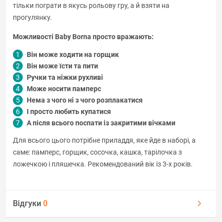
тільки пограти в якусь рольову гру, а й взяти на
прогулянку.
Можливості Baby Borna просто вражають:
Він може ходити на горщик
Він може їсти та пити
Ручки та ніжки рухливі
Може носити памперс
Нема з чого ні з чого розплакатися
І просто любить купатися
А після всього поспати із закритими вічками
Для всього цього потрібне приладдя, яке йде в наборі, а
саме: памперс, горщик, сосочка, кашка, тарілочка з
ложечкою і пляшечка. Рекомендований вік із 3-х років.
Відгуки
0