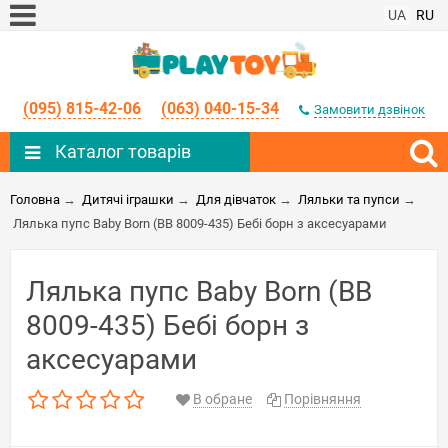
UA
RU
(095) 815-42-06
(063) 040-15-34
Замовити дзвінок
Каталог товарів
Головна
→
Дитячі іграшки
→
Для дівчаток
→
Ляльки та пупси
→
Лялька пупс Baby Born (BB 8009-435) Бебі борн з аксесуарами
Лялька пупс Baby Born (BB
8009-435) Бебі борн з
аксесуарами
В обране
Порівняння