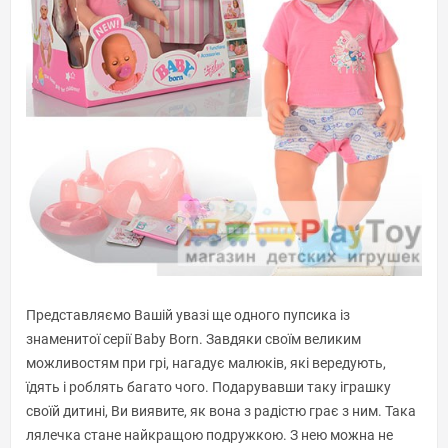
Представляємо Вашій увазі ще одного пупсика із
знаменитої серії Baby Born. Завдяки своїм великим
можливостям при грі, нагадує малюків, які вередують,
їдять і роблять багато чого. Подарувавши таку іграшку
своїй дитині, Ви виявите, як вона з радістю грає з ним. Така
лялечка стане найкращою подружкою. З нею можна не