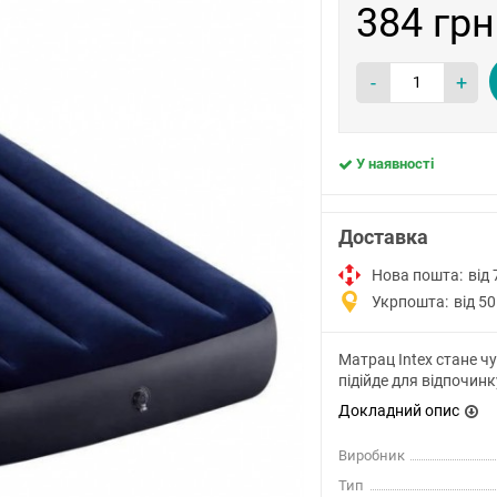
384 грн
-
+
У наявності
Доставка
Нова пошта:
від 
Укрпошта:
від 50
Матрац Intex стане ч
підійде для відпочинк
Докладний опис
Виробник
Тип