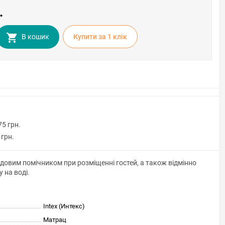
.
В кошик
Купити за 1 клiк
75 грн.
 грн.
удовим помічником при розміщенні гостей, а також відмінно
у на воді.
Intex (Интекс)
Матрац