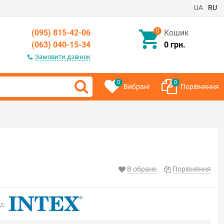
UA
RU
0
(095) 815-42-06
Кошик
(063) 040-15-34
0 грн.
Замовити дзвінок
0
0
Вибрані
Порівняння
В обране
Порівняння
д: