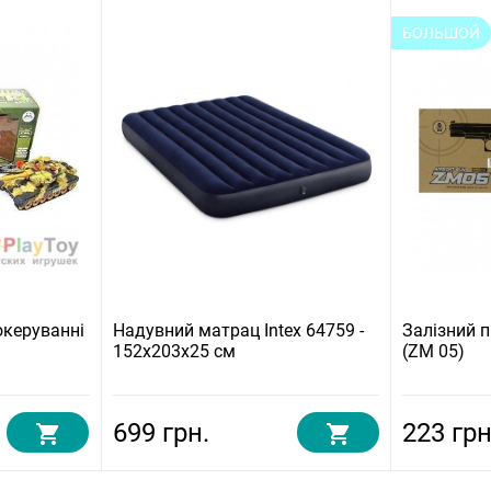
БОЛЬШОЙ
океруванні
Надувний матрац Intex 64759 -
Залізний п
152х203х25 см
(ZM 05)
699 грн.
223 грн