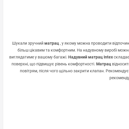
Шукали зручний
матрац
, у якому можна проводити відпочин
більш цікавим та комфортним. На надувному виробі можна, 
виглядатиме у вашому багажі.
Надувний матрац Intex
складає
поверхні, що підвищує рівень комфортності.
Матрац
відносить
повітрям, після чого щільно закрити клапан. Рекоменд
рекоменду