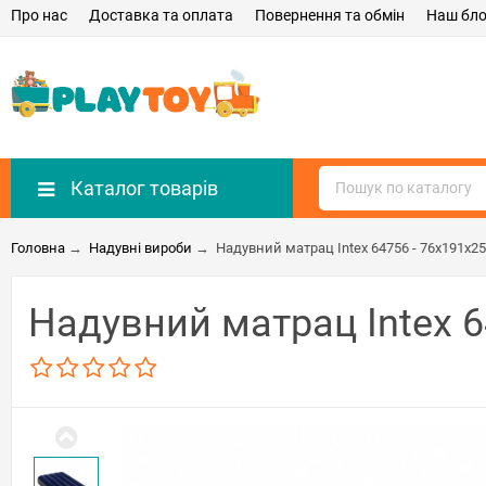
Про нас
Доставка та оплата
Повернення та обмін
Наш бло
Каталог товарів
Головна
→
Надувні вироби
→
Надувний матрац Intex 64756 - 76х191х2
Надувний матрац Intex 6