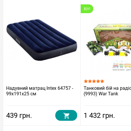
Хіт!
Надувний матрац Intex 64757 -
Танковий бій на раді
99х191х25 см
(9993) War Tank
439 грн.
1 432 грн.