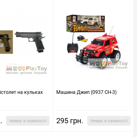
істолет на кульках
Машина Джип (0937 СН-3)
.
295 грн.
Немає в наявності
Немає в наявності