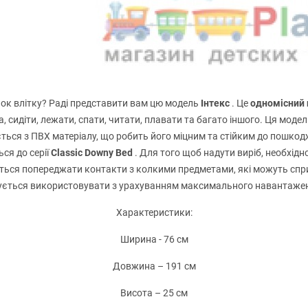
ок влітку? Раді представити вам цю модель
Інтекс
. Це
одномісний
сидіти, лежати, спати, читати, плавати та багато іншого. Ця моде
ться з ПВХ матеріалу, що робить його міцним та стійким до пошкод
ся до серії
Classic Downy Bed
. Для того щоб надути виріб, необхідн
ується попереджати контакти з колкими предметами, які можуть сп
ється використовувати з урахуванням максимального навантажен
Характеристики:
Ширина - 76 см
Довжина – 191 см
Висота – 25 см