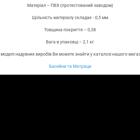
Матеріал – ПВХ (протестований заводом)
Щільність матеріалу складає - 0,5 мм
Товщина покриття – 0,38
Вага в упаковці – 2,1 кг
і моделі надувних виробів Ви можете знайти у каталозі нашого магаз
Басейни та Матраци