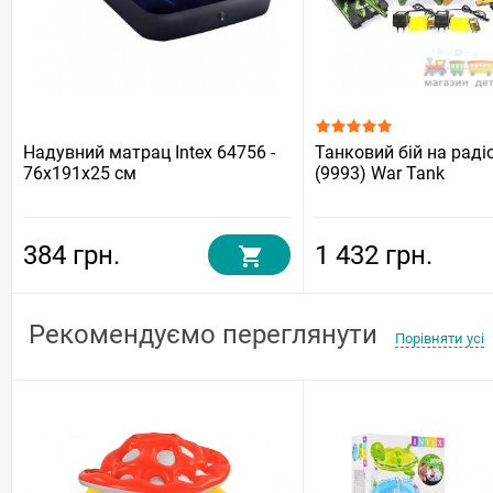
Надувний матрац Intex 64756 -
Танковий бій на раді
76х191х25 см
(9993) War Tank
384 грн.
1 432 грн.
Рекомендуємо переглянути
Порівняти усі