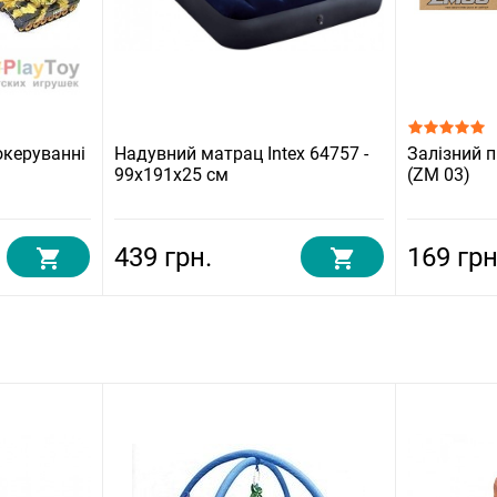
океруванні
Надувний матрац Intex 64757 -
Залізний п
99х191х25 см
(ZM 03)
439 грн.
169 грн