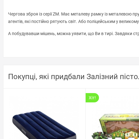
Чергова зброя із серії ZM. Має металеву рамку із металевою пр
агентів, які постійно рятують світ. Або поліцейським у великом
А побудувавши мішень, можна уявити, що Ви в тирі. Завдяки стрі
Покупці, які придбали Залізний пісто
Хіт!