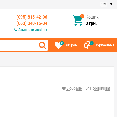
UA
RU
0
(095) 815-42-06
Кошик
(063) 040-15-34
0 грн.
Замовити дзвінок
0
0
Вибрані
Порівняння
В обране
Порівняння