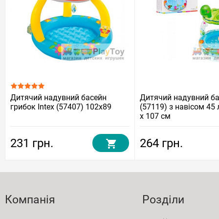
Дитячий надувний басейн
Дитячий надувний бас
грибок Intex (57407) 102x89
(57119) з навісом 45 л
x 107 см
231 грн.
264 грн.
Компанія
Розділи