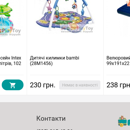
ейн Intex
Дитячі килимки bambi
Велюровий
ітрів, 102
(28M1456)
99x191x22
230 грн.
238 грн
Немає в наявності
Контакти