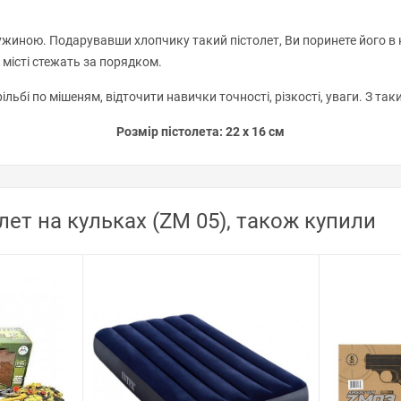
ужиною. Подарувавши хлопчику такий пістолет, Ви поринете його в н
у місті стежать за порядком.
льбі по мішеням, відточити навички точності, різкості, уваги. З та
Розмір пістолета: 22 x 16 см
лет на кульках (ZM 05), також купили