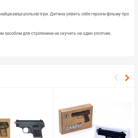
айцікавіші рольові ігри. Дитина уявить себе героєм фільму про
ким засобом для стрілянини не скучить не один хлопчик.