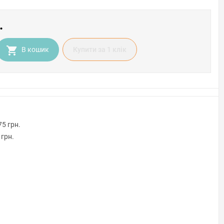
.
В кошик
Купити за 1 клiк
75 грн.
 грн.