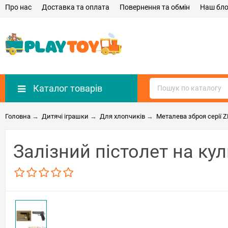
Про нас
Доставка та оплата
Повернення та обмін
Наш бло
Каталог товарів
Головна
→
Дитячі іграшки
→
Для хлопчиків
→
Металева зброя серії 
Залізний пістолет на кул