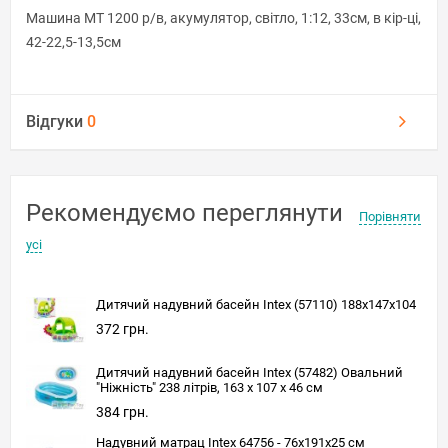
Машина MT 1200 р/в, акумулятор, світло, 1:12, 33см, в кір-ці,
42-22,5-13,5см
Відгуки
0
Рекомендуємо переглянути
Порівняти
усі
Дитячий надувний басейн Intex (57110) 188x147x104
372 грн.
Дитячий надувний басейн Intex (57482) Овальний
"Ніжність" 238 літрів, 163 x 107 x 46 см
384 грн.
Надувний матрац Intex 64756 - 76х191х25 см