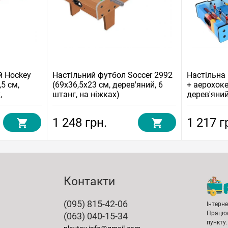
й Hockey
Настільний футбол Soccer 2992
Настільна 
5 см,
(69x36,5x23 см, дерев'яний, 6
+ аерохоке
,
штанг, на ніжках)
дерев'яни
1 248 грн.
1 217 г
Контакти
(095) 815-42-06
Інтерн
Працює
(063) 040-15-34
пункту.