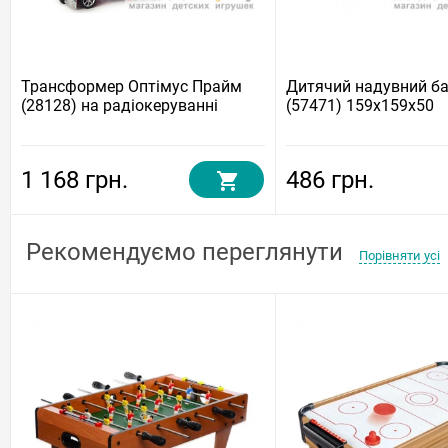
Трансформер Оптімус Прайм
Дитячий надувний бас
(28128) на радіокеруванні
(57471) 159x159x50
1 168 грн.
486 грн.
Рекомендуємо переглянути
Порівняти усі