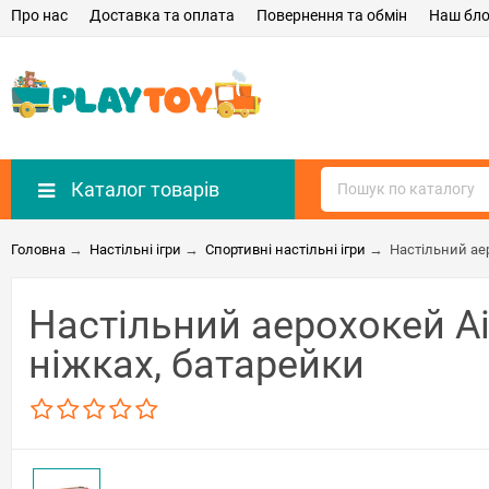
Про нас
Доставка та оплата
Повернення та обмін
Наш бло
Каталог товарів
Головна
→
Настільні ігри
→
Спортивні настільні ігри
→
Настільний аер
Настільний аерохокей Ai
ніжках, батарейки