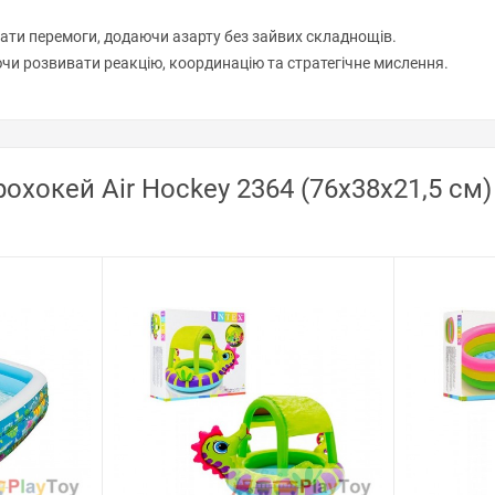
ати перемоги, додаючи азарту без зайвих складнощів.
аючи розвивати реакцію, координацію та стратегічне мислення.
охокей Air Hockey 2364 (76x38x21,5 см) 