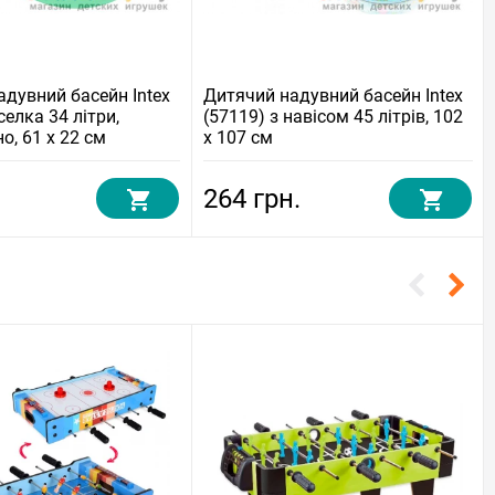
адувний басейн Intex
Дитячий надувний басейн Intex
селка 34 літри,
(57119) з навісом 45 літрів, 102
о, 61 x 22 см
x 107 см
264 грн.