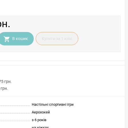
рн.
В кошик
Купити за 1 клiк
75 грн.
 грн.
Настільні спортивні ігри
Аерохокей
з 6 років
на ніжках