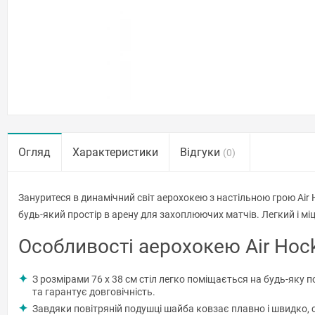
Огляд
Характеристики
Відгуки
(0)
Зануритеся в динамічний світ аерохокею з настільною грою Air H
будь-який простір в арену для захоплюючих матчів. Легкий і міц
Особливості аерохокею Air Hoc
З розмірами 76 х 38 см стіл легко поміщається на будь-яку п
та гарантує довговічність.
Завдяки повітряній подушці шайба ковзає плавно і швидко,