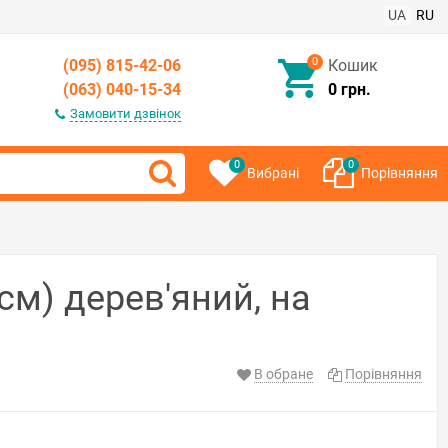
UA
RU
0
(095) 815-42-06
Кошик
(063) 040-15-34
0 грн.
Замовити дзвінок
0
0
Вибрані
Порівняння
см) дерев'яний, на
В обране
Порівняння