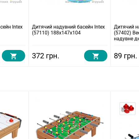
ейн Intex
Дитячий надувний басейн Intex
Дитячий н
(57110) 188x147x104
(57402) Ве
надувне дн
372 грн.
89 грн.