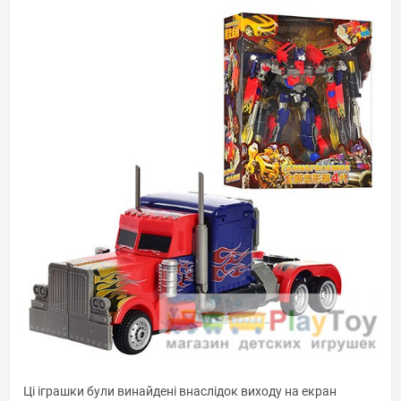
Ці іграшки були винайдені внаслідок виходу на екран